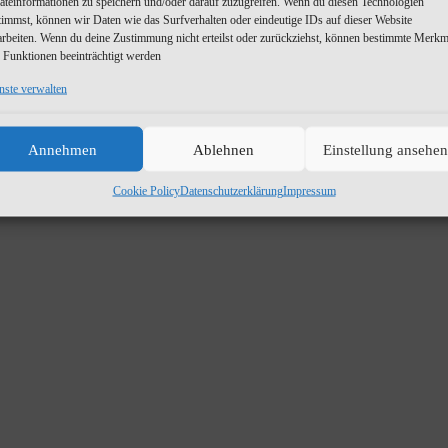
äteinformationen zu speichern und/oder darauf zuzugreifen. Wenn du diesen Technologien
timmst, können wir Daten wie das Surfverhalten oder eindeutige IDs auf dieser Website
arbeiten. Wenn du deine Zustimmung nicht erteilst oder zurückziehst, können bestimmte Merkm
 Funktionen beeinträchtigt werden
nste verwalten
Annehmen
Ablehnen
Einstellung ansehen
Cookie Policy
Datenschutzerklärung
Impressum