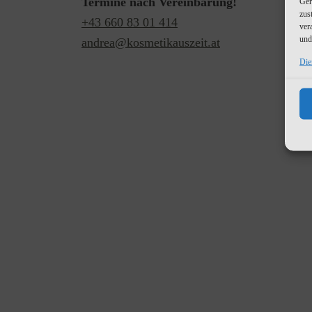
Termine nach Vereinbarung!
Ger
zus
+43 660 83 01 414
ver
und
andrea@kosmetikauszeit.at
Die