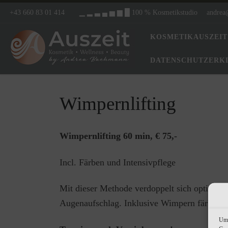
+43 660 83 01 414
▁ ▂ ▃ ▄ ▅ ▆ █ 100 % Kosmetikstudio
andrea
KOSMETIKAUSZEIT
DATENSCHUTZERK
Wimpernlifting
Wimpernlifting 60 min, € 75,-
Incl. Färben und Intensivpflege
Mit dieser Methode verdoppelt sich optisch 
Augenaufschlag. Inklusive Wimpern färben, 
Um 