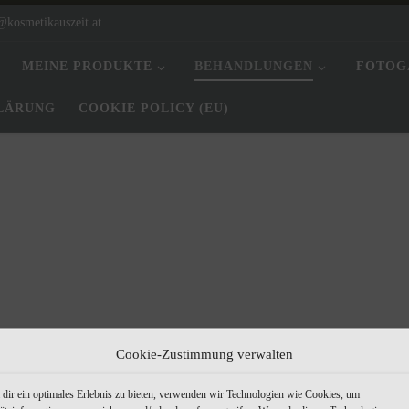
@kosmetikauszeit.at
MEINE PRODUKTE
BEHANDLUNGEN
FOTOG
LÄRUNG
COOKIE POLICY (EU)
die Wimpernlänge für einen unwiderstehlichen
Cookie-Zustimmung verwalten
Keratin Booster für noch mehr Volumen,
dir ein optimales Erlebnis zu bieten, verwenden wir Technologien wie Cookies, um